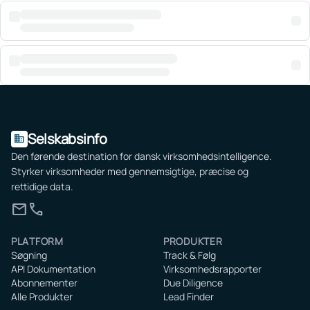
Selskabsinfo
domain
Den førende destination for dansk virksomhedsintelligence.
Styrker virksomheder med gennemsigtige, præcise og
rettidige data.
mail
call
PLATFORM
PRODUKTER
Søgning
Track & Følg
API Dokumentation
Virksomhedsrapporter
Abonnementer
Due Diligence
Alle Produkter
Lead Finder