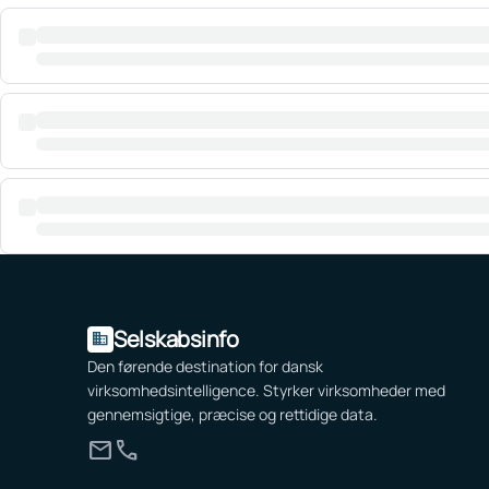
Selskabsinfo
domain
Den førende destination for dansk
virksomhedsintelligence. Styrker virksomheder med
gennemsigtige, præcise og rettidige data.
mail
call