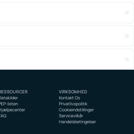
RESSOURCER
VIRKSOMHED
Datakilder
Kontakt Os
PEP-listen
Privatlivspolitik
Hjælpecenter
Cookieindstillinger
FAQ
Servicevilkår
Handelsbetingelser