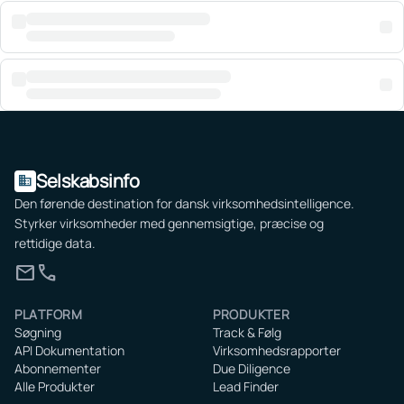
Selskabsinfo
domain
Den førende destination for dansk virksomhedsintelligence.
Styrker virksomheder med gennemsigtige, præcise og
rettidige data.
mail
call
PLATFORM
PRODUKTER
Søgning
Track & Følg
API Dokumentation
Virksomhedsrapporter
Abonnementer
Due Diligence
Alle Produkter
Lead Finder