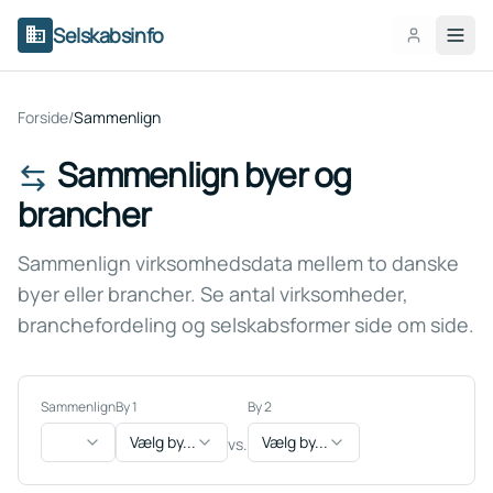
domain
Selskabsinfo
Forside
/
Sammenlign
Sammenlign byer og
brancher
Sammenlign virksomhedsdata mellem to danske
byer eller brancher. Se antal virksomheder,
branchefordeling og selskabsformer side om side.
Sammenlign
By 1
By 2
Vælg by...
Vælg by...
vs.