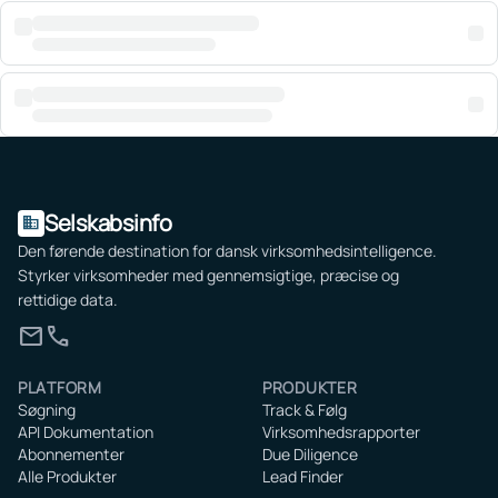
Selskabsinfo
domain
Den førende destination for dansk virksomhedsintelligence.
Styrker virksomheder med gennemsigtige, præcise og
rettidige data.
mail
call
PLATFORM
PRODUKTER
Søgning
Track & Følg
API Dokumentation
Virksomhedsrapporter
Abonnementer
Due Diligence
Alle Produkter
Lead Finder