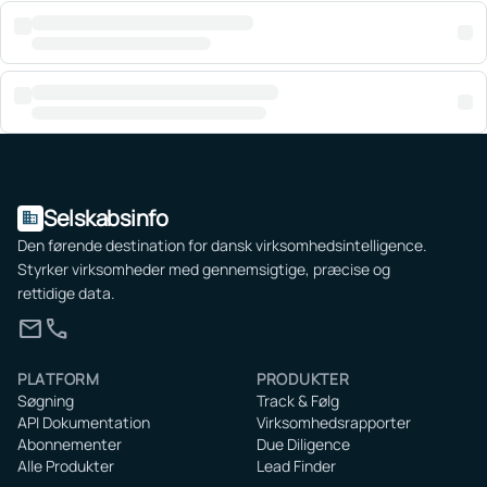
Selskabsinfo
domain
Den førende destination for dansk virksomhedsintelligence.
Styrker virksomheder med gennemsigtige, præcise og
rettidige data.
mail
call
PLATFORM
PRODUKTER
Søgning
Track & Følg
API Dokumentation
Virksomhedsrapporter
Abonnementer
Due Diligence
Alle Produkter
Lead Finder