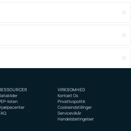
RESSOURCER
VIRKSOMHED
Datakilder
Kontakt Os
PEP-listen
Privatlivspolitik
Hjælpecenter
Cookieindstillinger
FAQ
Servicevilkår
Handelsbetingelser