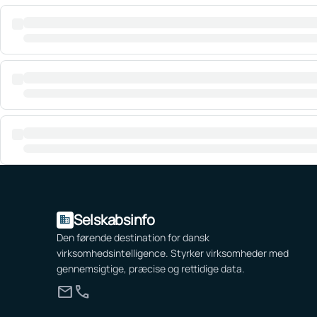
Selskabsinfo
domain
Den førende destination for dansk
virksomhedsintelligence. Styrker virksomheder med
gennemsigtige, præcise og rettidige data.
mail
call