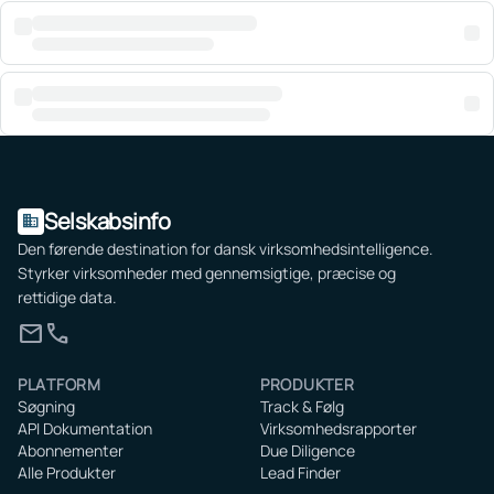
Selskabsinfo
domain
Den førende destination for dansk virksomhedsintelligence.
Styrker virksomheder med gennemsigtige, præcise og
rettidige data.
mail
call
PLATFORM
PRODUKTER
Søgning
Track & Følg
API Dokumentation
Virksomhedsrapporter
Abonnementer
Due Diligence
Alle Produkter
Lead Finder