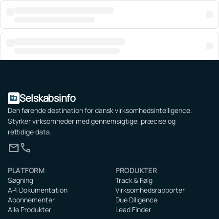
Selskabsinfo
domain
Den førende destination for dansk virksomhedsintelligence.
Styrker virksomheder med gennemsigtige, præcise og
rettidige data.
mail
call
PLATFORM
PRODUKTER
Søgning
Track & Følg
API Dokumentation
Virksomhedsrapporter
Abonnementer
Due Diligence
Alle Produkter
Lead Finder