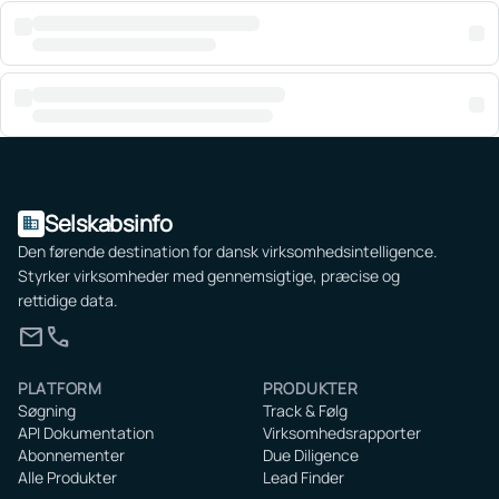
Selskabsinfo
domain
Den førende destination for dansk virksomhedsintelligence.
Styrker virksomheder med gennemsigtige, præcise og
rettidige data.
mail
call
PLATFORM
PRODUKTER
Søgning
Track & Følg
API Dokumentation
Virksomhedsrapporter
Abonnementer
Due Diligence
Alle Produkter
Lead Finder