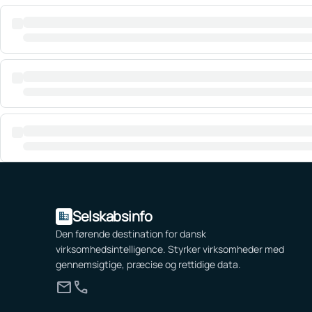
Selskabsinfo
domain
Den førende destination for dansk
virksomhedsintelligence. Styrker virksomheder med
gennemsigtige, præcise og rettidige data.
mail
call