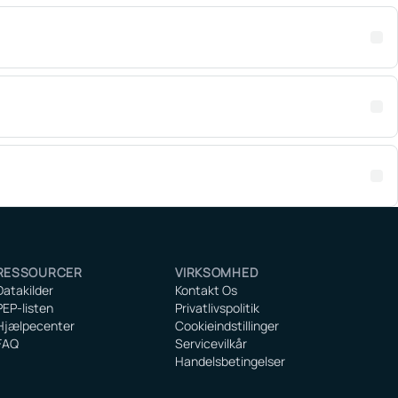
RESSOURCER
VIRKSOMHED
Datakilder
Kontakt Os
PEP-listen
Privatlivspolitik
Hjælpecenter
Cookieindstillinger
FAQ
Servicevilkår
Handelsbetingelser