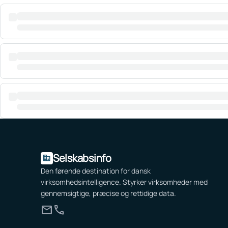
Selskabsinfo
domain
Den førende destination for dansk
virksomhedsintelligence. Styrker virksomheder med
gennemsigtige, præcise og rettidige data.
mail
call