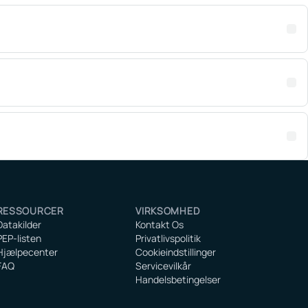
RESSOURCER
VIRKSOMHED
Datakilder
Kontakt Os
PEP-listen
Privatlivspolitik
Hjælpecenter
Cookieindstillinger
FAQ
Servicevilkår
Handelsbetingelser