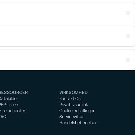
RESSOURCER
VIRKSOMHED
Datakilder
Kontakt Os
PEP-listen
Privatlivspolitik
Hjælpecenter
Cookieindstillinger
FAQ
Servicevilkår
Handelsbetingelser