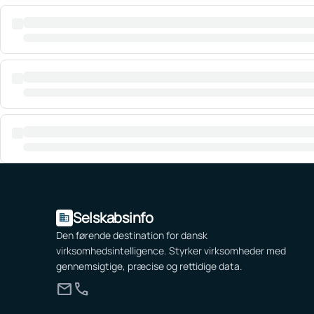
Selskabsinfo
domain
Den førende destination for dansk
virksomhedsintelligence. Styrker virksomheder med
gennemsigtige, præcise og rettidige data.
mail
call