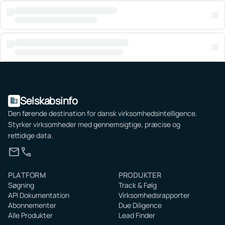
Selskabsinfo
domain
Den førende destination for dansk virksomhedsintelligence.
Styrker virksomheder med gennemsigtige, præcise og
rettidige data.
mail
call
PLATFORM
PRODUKTER
Søgning
Track & Følg
API Dokumentation
Virksomhedsrapporter
Abonnementer
Due Diligence
Alle Produkter
Lead Finder