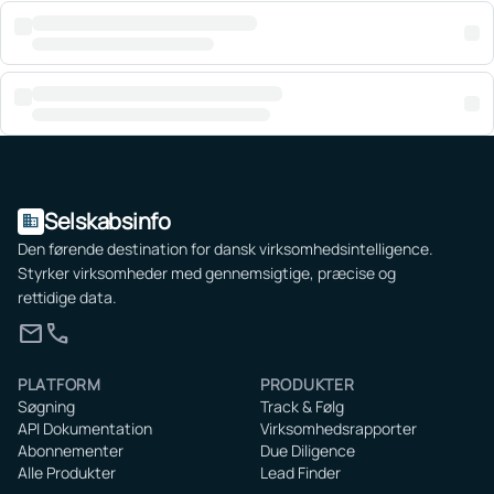
Selskabsinfo
domain
Den førende destination for dansk virksomhedsintelligence.
Styrker virksomheder med gennemsigtige, præcise og
rettidige data.
mail
call
PLATFORM
PRODUKTER
Søgning
Track & Følg
API Dokumentation
Virksomhedsrapporter
Abonnementer
Due Diligence
Alle Produkter
Lead Finder