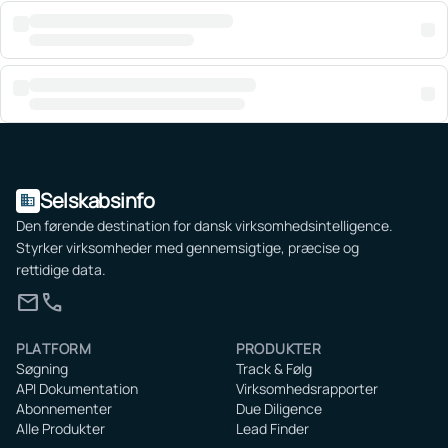
Selskabsinfo
domain
Den førende destination for dansk virksomhedsintelligence.
Styrker virksomheder med gennemsigtige, præcise og
rettidige data.
mail
call
PLATFORM
PRODUKTER
Søgning
Track & Følg
API Dokumentation
Virksomhedsrapporter
Abonnementer
Due Diligence
Alle Produkter
Lead Finder