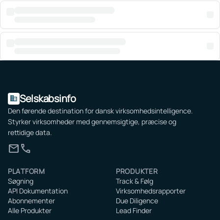
Selskabsinfo
domain
Den førende destination for dansk virksomhedsintelligence.
Styrker virksomheder med gennemsigtige, præcise og
rettidige data.
mail
call
PLATFORM
PRODUKTER
Søgning
Track & Følg
API Dokumentation
Virksomhedsrapporter
Abonnementer
Due Diligence
Alle Produkter
Lead Finder