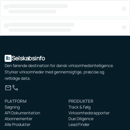
Selskabsinfo
domain
Den førende destination for dansk virksomhedsintelligence.
Styrker virksomheder med gennemsigtige, præcise og
rettidige data.
mail
call
PLATFORM
PRODUKTER
Søgning
Track & Følg
API Dokumentation
Virksomhedsrapporter
Abonnementer
Due Diligence
Alle Produkter
Lead Finder