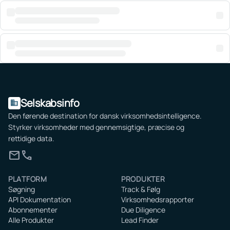
Selskabsinfo
domain
Den førende destination for dansk virksomhedsintelligence.
Styrker virksomheder med gennemsigtige, præcise og
rettidige data.
mail
call
PLATFORM
PRODUKTER
Søgning
Track & Følg
API Dokumentation
Virksomhedsrapporter
Abonnementer
Due Diligence
Alle Produkter
Lead Finder