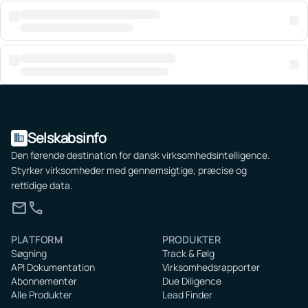
Selskabsinfo
domain
Den førende destination for dansk virksomhedsintelligence.
Styrker virksomheder med gennemsigtige, præcise og
rettidige data.
mail
call
PLATFORM
PRODUKTER
Søgning
Track & Følg
API Dokumentation
Virksomhedsrapporter
Abonnementer
Due Diligence
Alle Produkter
Lead Finder