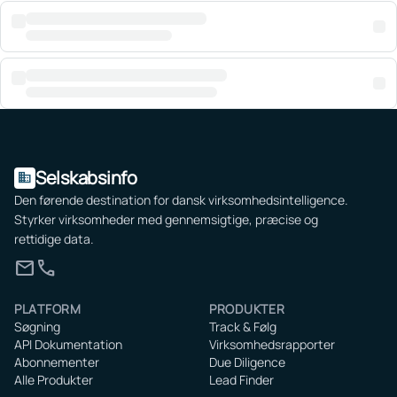
Selskabsinfo
domain
Den førende destination for dansk virksomhedsintelligence.
Styrker virksomheder med gennemsigtige, præcise og
rettidige data.
mail
call
PLATFORM
PRODUKTER
Søgning
Track & Følg
API Dokumentation
Virksomhedsrapporter
Abonnementer
Due Diligence
Alle Produkter
Lead Finder