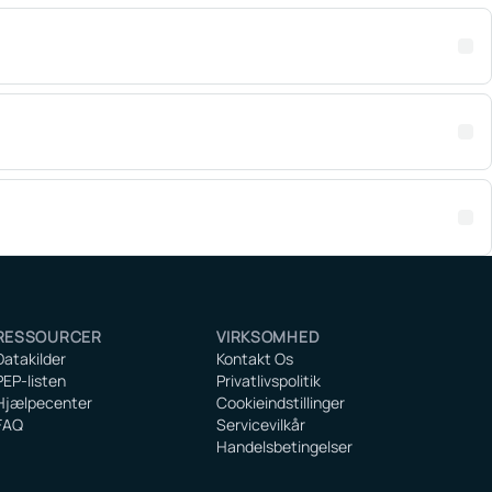
RESSOURCER
VIRKSOMHED
Datakilder
Kontakt Os
PEP-listen
Privatlivspolitik
Hjælpecenter
Cookieindstillinger
FAQ
Servicevilkår
Handelsbetingelser