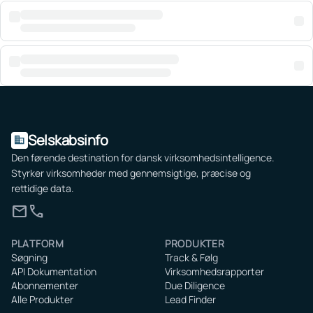
Selskabsinfo
domain
Den førende destination for dansk virksomhedsintelligence.
Styrker virksomheder med gennemsigtige, præcise og
rettidige data.
mail
call
PLATFORM
PRODUKTER
Søgning
Track & Følg
API Dokumentation
Virksomhedsrapporter
Abonnementer
Due Diligence
Alle Produkter
Lead Finder