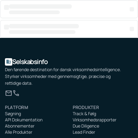
Selskabsinfo
domain
Den førende destination for dansk virksomhedsintelligence.
Styrker virksomheder med gennemsigtige, præcise og
rettidige data.
mail
call
PLATFORM
PRODUKTER
Søgning
Track & Følg
API Dokumentation
Virksomhedsrapporter
Abonnementer
Due Diligence
Alle Produkter
Lead Finder