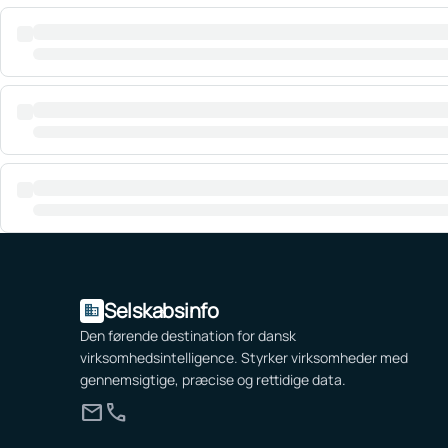
Selskabsinfo
domain
Den førende destination for dansk
virksomhedsintelligence. Styrker virksomheder med
gennemsigtige, præcise og rettidige data.
mail
call