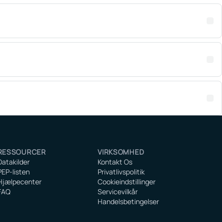
RESSOURCER
VIRKSOMHED
Datakilder
Kontakt Os
PEP-listen
Privatlivspolitik
Hjælpecenter
Cookieindstillinger
FAQ
Servicevilkår
Handelsbetingelser