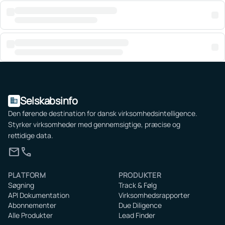
Selskabsinfo
domain
Den førende destination for dansk virksomhedsintelligence.
Styrker virksomheder med gennemsigtige, præcise og
rettidige data.
mail
call
PLATFORM
PRODUKTER
Søgning
Track & Følg
API Dokumentation
Virksomhedsrapporter
Abonnementer
Due Diligence
Alle Produkter
Lead Finder