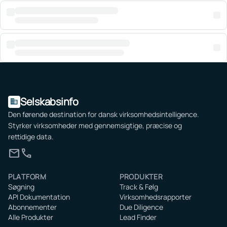
Selskabsinfo
domain
Den førende destination for dansk virksomhedsintelligence.
Styrker virksomheder med gennemsigtige, præcise og
rettidige data.
mail
call
PLATFORM
PRODUKTER
Søgning
Track & Følg
API Dokumentation
Virksomhedsrapporter
Abonnementer
Due Diligence
Alle Produkter
Lead Finder