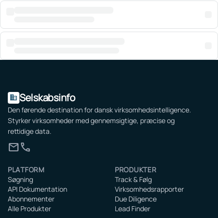
Selskabsinfo
domain
Den førende destination for dansk virksomhedsintelligence.
Styrker virksomheder med gennemsigtige, præcise og
rettidige data.
mail
call
PLATFORM
PRODUKTER
Søgning
Track & Følg
API Dokumentation
Virksomhedsrapporter
Abonnementer
Due Diligence
Alle Produkter
Lead Finder