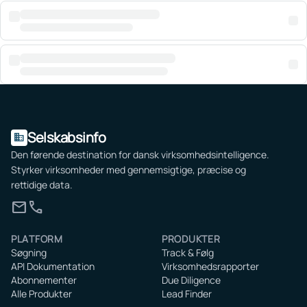
Selskabsinfo
domain
Den førende destination for dansk virksomhedsintelligence.
Styrker virksomheder med gennemsigtige, præcise og
rettidige data.
mail
call
PLATFORM
PRODUKTER
Søgning
Track & Følg
API Dokumentation
Virksomhedsrapporter
Abonnementer
Due Diligence
Alle Produkter
Lead Finder