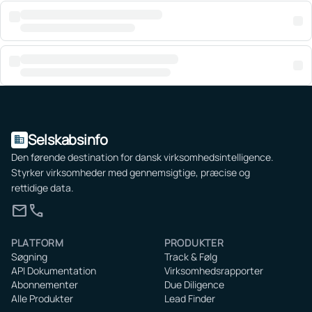
Selskabsinfo
domain
Den førende destination for dansk virksomhedsintelligence.
Styrker virksomheder med gennemsigtige, præcise og
rettidige data.
mail
call
PLATFORM
PRODUKTER
Søgning
Track & Følg
API Dokumentation
Virksomhedsrapporter
Abonnementer
Due Diligence
Alle Produkter
Lead Finder