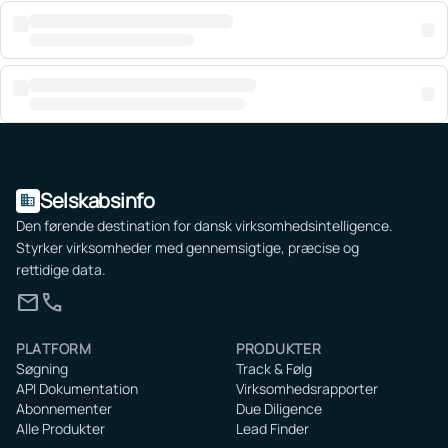
Selskabsinfo
domain
Den førende destination for dansk virksomhedsintelligence.
Styrker virksomheder med gennemsigtige, præcise og
rettidige data.
mail
call
PLATFORM
PRODUKTER
Søgning
Track & Følg
API Dokumentation
Virksomhedsrapporter
Abonnementer
Due Diligence
Alle Produkter
Lead Finder