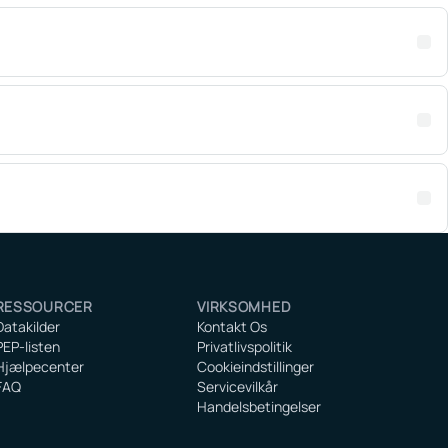
RESSOURCER
VIRKSOMHED
Datakilder
Kontakt Os
PEP-listen
Privatlivspolitik
Hjælpecenter
Cookieindstillinger
FAQ
Servicevilkår
Handelsbetingelser