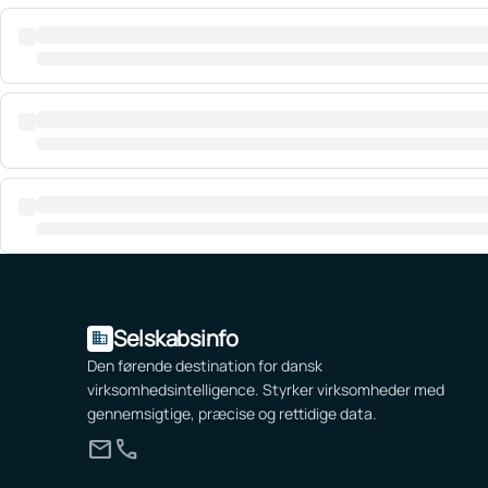
Selskabsinfo
domain
Den førende destination for dansk
virksomhedsintelligence. Styrker virksomheder med
gennemsigtige, præcise og rettidige data.
mail
call