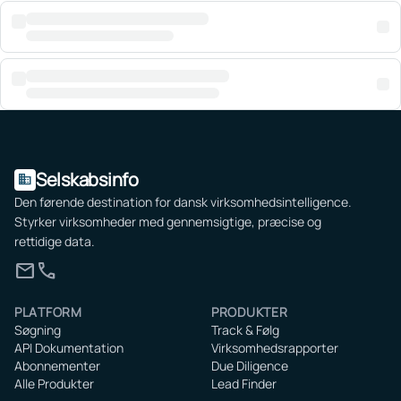
Selskabsinfo
domain
Den førende destination for dansk virksomhedsintelligence.
Styrker virksomheder med gennemsigtige, præcise og
rettidige data.
mail
call
PLATFORM
PRODUKTER
Søgning
Track & Følg
API Dokumentation
Virksomhedsrapporter
Abonnementer
Due Diligence
Alle Produkter
Lead Finder