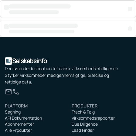
Selskabsinfo
domain
Den førende destination for dansk virksomhedsintelligence.
Styrker virksomheder med gennemsigtige, præcise og
rettidige data.
mail
call
PLATFORM
PRODUKTER
Søgning
Track & Følg
API Dokumentation
Virksomhedsrapporter
Abonnementer
Due Diligence
Alle Produkter
Lead Finder