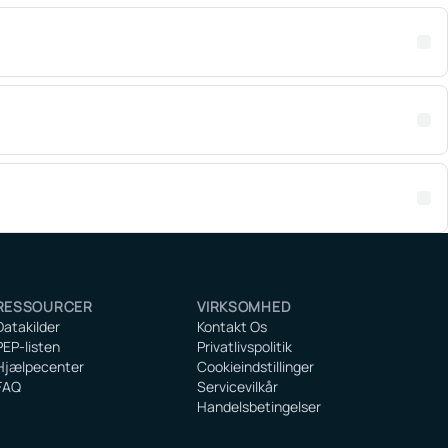
RESSOURCER
VIRKSOMHED
Datakilder
Kontakt Os
PEP-listen
Privatlivspolitik
Hjælpecenter
Cookieindstillinger
FAQ
Servicevilkår
Handelsbetingelser