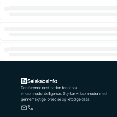
Selskabsinfo
domain
Den førende destination for dansk
virksomhedsintelligence. Styrker virksomheder med
gennemsigtige, præcise og rettidige data.
mail
call