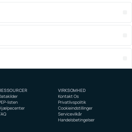
RESSOURCER
VIRKSOMHED
Datakilder
Kontakt Os
PEP-listen
Privatlivspolitik
Hjælpecenter
Cookieindstillinger
FAQ
Servicevilkår
Handelsbetingelser