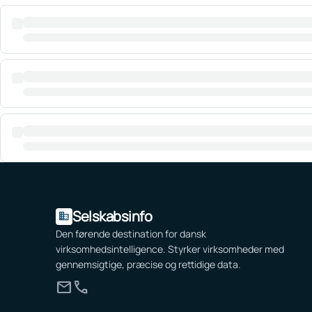
Selskabsinfo
domain
Den førende destination for dansk
virksomhedsintelligence. Styrker virksomheder med
gennemsigtige, præcise og rettidige data.
mail
call