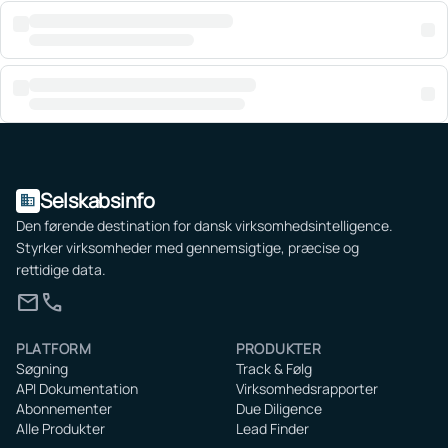
Selskabsinfo
domain
Den førende destination for dansk virksomhedsintelligence.
Styrker virksomheder med gennemsigtige, præcise og
rettidige data.
mail
call
PLATFORM
PRODUKTER
Søgning
Track & Følg
API Dokumentation
Virksomhedsrapporter
Abonnementer
Due Diligence
Alle Produkter
Lead Finder