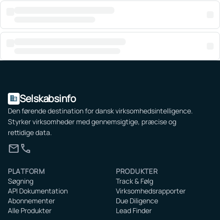
Selskabsinfo
domain
Den førende destination for dansk virksomhedsintelligence.
Styrker virksomheder med gennemsigtige, præcise og
rettidige data.
mail
call
PLATFORM
PRODUKTER
Søgning
Track & Følg
API Dokumentation
Virksomhedsrapporter
Abonnementer
Due Diligence
Alle Produkter
Lead Finder