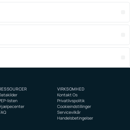
RESSOURCER
VIRKSOMHED
Datakilder
Kontakt Os
PEP-listen
Privatlivspolitik
Hjælpecenter
Cookieindstillinger
FAQ
Servicevilkår
Handelsbetingelser