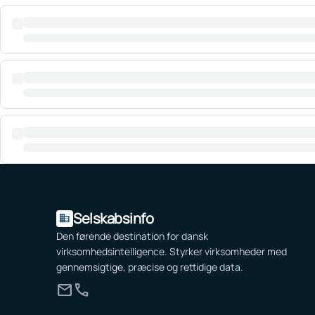
Selskabsinfo
domain
Den førende destination for dansk
virksomhedsintelligence. Styrker virksomheder med
gennemsigtige, præcise og rettidige data.
mail
call