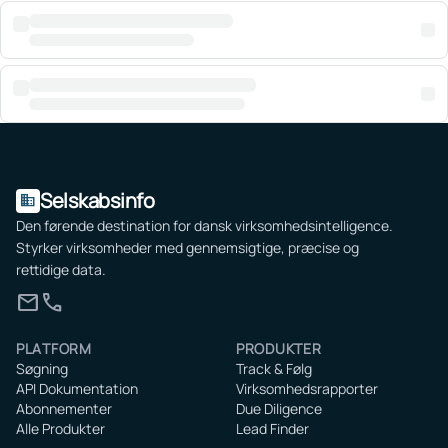
Selskabsinfo
domain
Den førende destination for dansk virksomhedsintelligence.
Styrker virksomheder med gennemsigtige, præcise og
rettidige data.
mail
call
PLATFORM
PRODUKTER
Søgning
Track & Følg
API Dokumentation
Virksomhedsrapporter
Abonnementer
Due Diligence
Alle Produkter
Lead Finder