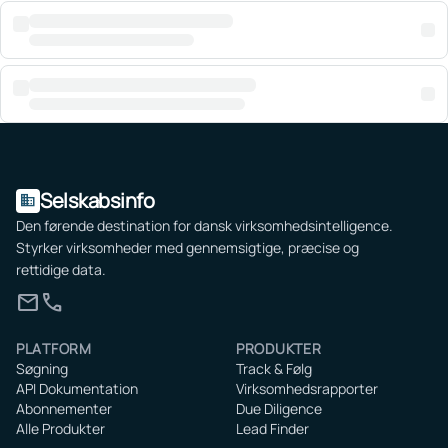
Selskabsinfo
domain
Den førende destination for dansk virksomhedsintelligence.
Styrker virksomheder med gennemsigtige, præcise og
rettidige data.
mail
call
PLATFORM
PRODUKTER
Søgning
Track & Følg
API Dokumentation
Virksomhedsrapporter
Abonnementer
Due Diligence
Alle Produkter
Lead Finder