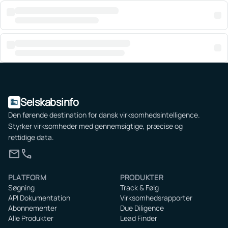
Selskabsinfo
domain
Den førende destination for dansk virksomhedsintelligence.
Styrker virksomheder med gennemsigtige, præcise og
rettidige data.
mail
call
PLATFORM
PRODUKTER
Søgning
Track & Følg
API Dokumentation
Virksomhedsrapporter
Abonnementer
Due Diligence
Alle Produkter
Lead Finder