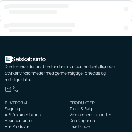
Selskabsinfo
domain
Den førende destination for dansk virksomhedsintelligence.
Styrker virksomheder med gennemsigtige, præcise og
rettidige data.
mail
call
PLATFORM
PRODUKTER
Søgning
Track & Følg
API Dokumentation
Virksomhedsrapporter
Abonnementer
Due Diligence
Alle Produkter
Lead Finder