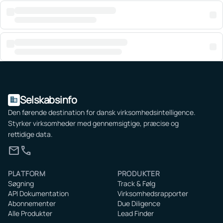
Selskabsinfo
domain
Den førende destination for dansk virksomhedsintelligence.
Styrker virksomheder med gennemsigtige, præcise og
rettidige data.
mail
call
PLATFORM
PRODUKTER
Søgning
Track & Følg
API Dokumentation
Virksomhedsrapporter
Abonnementer
Due Diligence
Alle Produkter
Lead Finder