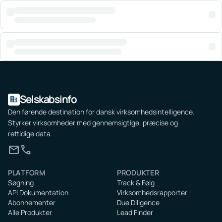
Selskabsinfo
domain
Den førende destination for dansk virksomhedsintelligence.
Styrker virksomheder med gennemsigtige, præcise og
rettidige data.
mail
call
PLATFORM
PRODUKTER
Søgning
Track & Følg
API Dokumentation
Virksomhedsrapporter
Abonnementer
Due Diligence
Alle Produkter
Lead Finder