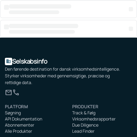
Selskabsinfo
domain
Den førende destination for dansk virksomhedsintelligence.
Styrker virksomheder med gennemsigtige, præcise og
rettidige data.
mail
call
PLATFORM
PRODUKTER
Søgning
Track & Følg
API Dokumentation
Virksomhedsrapporter
Abonnementer
Due Diligence
Alle Produkter
Lead Finder