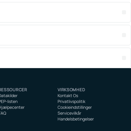
RESSOURCER
VIRKSOMHED
Datakilder
Kontakt Os
PEP-listen
Privatlivspolitik
Hjælpecenter
Cookieindstillinger
FAQ
Servicevilkår
Handelsbetingelser