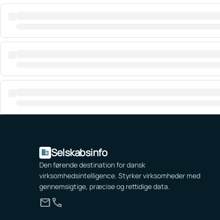
Selskabsinfo
domain
Den førende destination for dansk
virksomhedsintelligence. Styrker virksomheder med
gennemsigtige, præcise og rettidige data.
mail
call