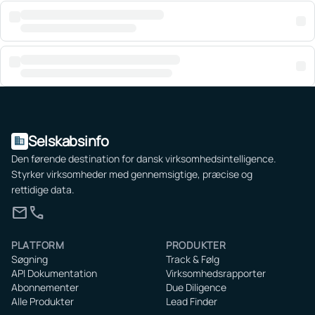
Selskabsinfo
domain
Den førende destination for dansk virksomhedsintelligence.
Styrker virksomheder med gennemsigtige, præcise og
rettidige data.
mail
call
PLATFORM
PRODUKTER
Søgning
Track & Følg
API Dokumentation
Virksomhedsrapporter
Abonnementer
Due Diligence
Alle Produkter
Lead Finder