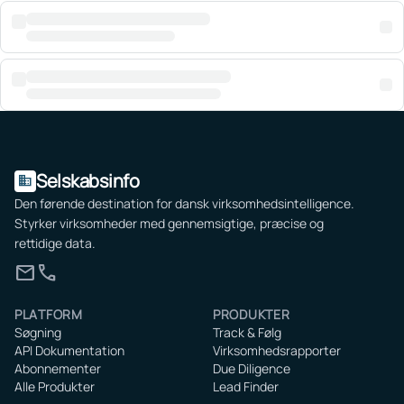
Selskabsinfo
domain
Den førende destination for dansk virksomhedsintelligence.
Styrker virksomheder med gennemsigtige, præcise og
rettidige data.
mail
call
PLATFORM
PRODUKTER
Søgning
Track & Følg
API Dokumentation
Virksomhedsrapporter
Abonnementer
Due Diligence
Alle Produkter
Lead Finder