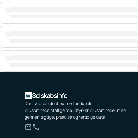
Selskabsinfo
domain
Den førende destination for dansk
virksomhedsintelligence. Styrker virksomheder med
gennemsigtige, præcise og rettidige data.
mail
call