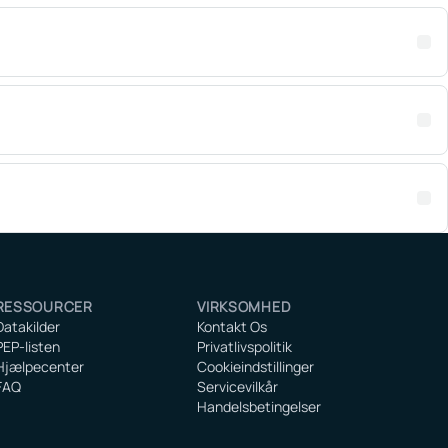
RESSOURCER
VIRKSOMHED
Datakilder
Kontakt Os
PEP-listen
Privatlivspolitik
Hjælpecenter
Cookieindstillinger
FAQ
Servicevilkår
Handelsbetingelser